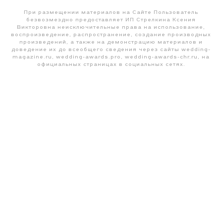
При размещении материалов на Сайте Пользователь
безвозмездно предоставляет ИП Стрелкина Ксения
Викторовна неисключительные права на использование,
воспроизведение, распространение, создание производных
произведений, а также на демонстрацию материалов и
доведение их до всеобщего сведения через сайты wedding-
magazine.ru, wedding-awards.pro, wedding-awards-chr.ru, на
официальных страницах в социальных сетях.
ИП Стрелкина Ксения Викторовна, ИНН: 366411650355,
ОГРНИП: 319366800038207
Политика конфиденциальности
© 2010-2026 Wedding Awards Черноземье