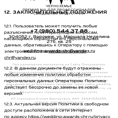
ЧЕРНОЗЕМЬЕ
ПРЕМИЯ Nº1 ДЛЯ ПРОФЕССИОНАЛОВ
12. ЗАКЛЮЧИТЕЛЬНЫЕ ПОЛОЖЕНИЯ
СВАДЕБНОЙ ИНДУСТРИИ
12.1. Пользователь может получить любые
+7 (980) 544 37 88
разъяснения по интересующим вопросам,
304052 г. Воронеж, ул. Маршала Неделина
касающимся обработки его персональных
27б, кв. 25
данных, обратившись к Оператору с помощью
wedding-awards-chr@yandex.ru
электронной почты
wedding-awards-
chr@yandex.ru
.
При размещении материалов на Сайте Пользователь
12.2. В данном документе будут отражены
безвозмездно предоставляет ИП Стрелкина Ксения
Викторовна неисключительные права на использование,
любые изменения политики обработки
воспроизведение, распространение, создание производных
персональных данных Оператором. Политика
произведений, а также на демонстрацию материалов и
доведение их до всеобщего сведения через сайты wedding-
действует бессрочно до замены ее новой
magazine.ru, wedding-awards.pro, wedding-awards-chr.ru, на
официальных страницах в социальных сетях.
версией.
ИП Стрелкина Ксения Викторовна, ИНН: 366411650355,
ОГРНИП: 319366800038207
12.3. Актуальная версия Политики в свободном
Политика конфиденциальности
доступе расположена в сети Интернет
по адресу https://wedding-awards-chr.ru/privacy.