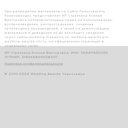
При размещении материалов на Сайте Пользователь
безвозмездно предоставляет ИП Стрелкина Ксения
Викторовна неисключительные права на использование,
воспроизведение, распространение, создание
производных произведений, а также на демонстрацию
материалов и доведение их до всеобщего сведения
через сайты wedding-magazine.ru, wedding-awards.pro,
wedding-awards-chr.ru, на официальных страницах в
социальных сетях.
ИП Стрелкина Ксения Викторовна, ИНН: 366411650355,
ОГРНИП: 319366800038207
Политика конфиденциальности
© 2010-2026 Wedding Awards Черноземье