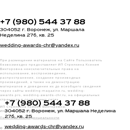
+7 (980) 544 37 88
304052 г. Воронеж, ул. Маршала
Неделина 27б, кв. 25
wedding-awards-chr@yandex.ru
При размещении материалов на Сайте Пользователь
безвозмездно предоставляет ИП Стрелкина Ксения
Викторовна неисключительные права на
использование, воспроизведение,
распространение, создание производных
произведений, а также на демонстрацию
материалов и доведение их до всеобщего сведения
через сайты wedding-magazine.ru, wedding-
awards.pro, wedding-awards-chr.ru, на официальных
страницах в социальных сетях.
+7 (980) 544 37 88
ИП Стрелкина Ксения Викторовна,
304052 г. Воронеж, ул. Маршала Неделина
ИНН: 366411650355, ОГРНИП: 319366800038207
27б, кв. 25
Политика конфиденциальности
wedding-awards-chr@yandex.ru
© 2010-2026 Wedding Awards Черноземье